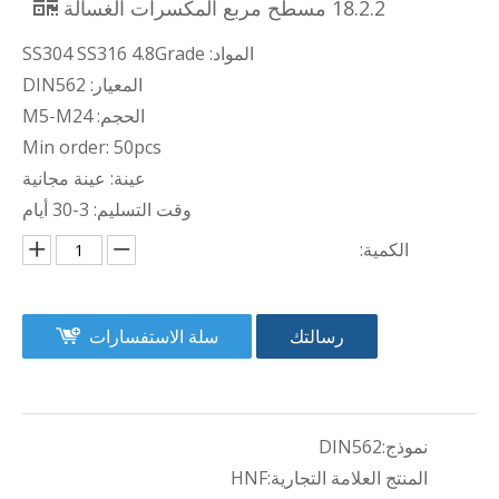
18.2.2 مسطح مربع المكسرات الغسالة
المواد: SS304 SS316 4.8Grade
المعيار: DIN562
الحجم: M5-M24
Min order: 50pcs
عينة: عينة مجانية
وقت التسليم: 3-30 أيام
الكمية:
رسالتك
سلة الاستفسارات
نموذج:
DIN562
المنتج العلامة التجارية:
HNF