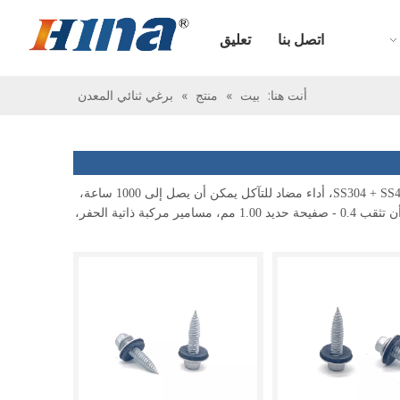
اتصل بنا
تعليق
أنت هنا:
بيت
»
منتج
»
برغي ثنائي المعدن
برغي ثنائي المعدن، المواد هي SS304 + SS410، SS316 + SS410، SS304 + SCM435، SS316 + SCM435، أداء مضاد للتآكل يمكن أن يصل إلى 1000 ساعة،
المسامير المركبة ذاتية التنصت تستخدم بشكل أساسي لتركيب الدعم الكهروضوئي، يمكن أن تثقب 0.4 - صفيحة حديد 1.00 مم، مسامير مركبة ذاتية الحفر،