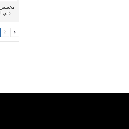
ذاتي ا
الم
2