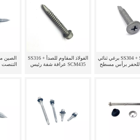
SS304 + SCM435 برغي ثنائي
الفولاذ المقاوم للصدأ SS316 +
الصين مص
للحفر برأس مسطح
SCM435 عرافة شفة رئيس
التنصت ع
 الطاقة الشمسية
الضوئية الذاتي الحفر ثنائي
شفة تس
المعدن المسمار مع غسالة
المعدن م
EPDM