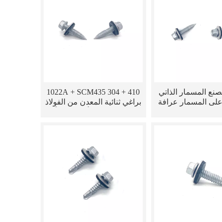
نع المسمار الذاتي
1022A + SCM435 304 + 410
لى المسمار عرافة
براغي ثنائية المعدن من الفولاذ
قيف برغي ثنائي
المقاوم للصدأ كنز الصدأ
ع غسالة EPDM
الساخن مع غسالة EPDM