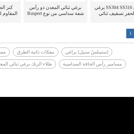
مخصص SS304 SS316 برغي
برغي ثنائي المعدن ذو رأس
كنز الص
لحفر تسقيف ثنائي
شفة سداسي من نوع Ruspert
المقاوم ل
عدن مع غسالة
مزود بغسالة EPDM
ثنائية ا
للنظام 
1
[ستينلسّ ستيل] براغي
مفكات ذاتية الطرق
مسام
مسامير رأس الحافة السداسية
طلاء الزنك برغي ثنائي المع