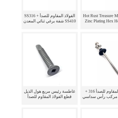
Hot Rust Treasure M
الفولاذ المقاوم للصدأ SS316 +
Zinc Plating Hex 
SS410 شفة برغي ثنائي المعدن
Bi-Metal Screw fo
مع غسالة EPDM
Bracket
الفولاذ المقاوم للصدأ 316 +
غاطسة رئيس مربع هول الذيل
SCM43 مركب رأس سداسي
قطع الفولاذ المقاوم للصدأ
ي المعدن ذاتي الحفر
SS304 + SS410 ثنائي المعدن
المسمار