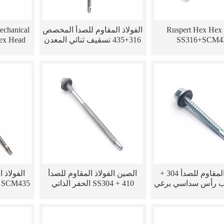
Ruspert Hex Hex
الفولاذ المقاوم للصدأ المخصص
echanical
SS316+SCM4
316+435 تسقيف ثنائي المعدن
Hex Head
المسمار ذاتي
r Solar
الفولاذ المقاوم للصدأ 304 +
الصين الفولاذ المقاوم للصدأ
ركب رأس سداسي برغي
SS304 + 410 الحفر الذاتي
5
المعدن ذاتي الحفر
مسدس شفة رئيس ثنائي
برغي ثنائ
المعدن المسمار مع غسالة
EPDM