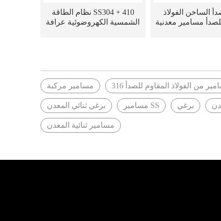
دأ الساخن الفولاذ
SS304 + 410 نظام الطاقة
لصدأ مسامير معدنية
الشمسية الكهروضوئية عرافة
لمعدن مطلية بالزنك
شفة الحفر ثنائية المعدن
الشمسي مع غسالة
المسمار
EPDM
ير من الفولاذ المقاوم للصدأ 316
مسامير مركبة
دن
برغي
SS مسامير
برغي ثنائي المعدن
مسامير ثنائية المعدن