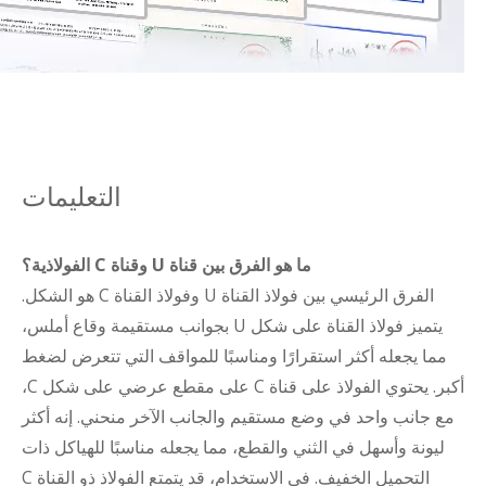
التعليمات
ما هو الفرق بين قناة U وقناة C الفولاذية؟
الفرق الرئيسي بين فولاذ القناة U وفولاذ القناة C هو الشكل.
يتميز فولاذ القناة على شكل U بجوانب مستقيمة وقاع أملس،
مما يجعله أكثر استقرارًا ومناسبًا للمواقف التي تتعرض لضغط
أكبر. يحتوي الفولاذ على قناة C على مقطع عرضي على شكل C،
مع جانب واحد في وضع مستقيم والجانب الآخر منحني. إنه أكثر
ليونة وأسهل في الثني والقطع، مما يجعله مناسبًا للهياكل ذات
التحميل الخفيف. في الاستخدام، قد يتمتع الفولاذ ذو القناة C