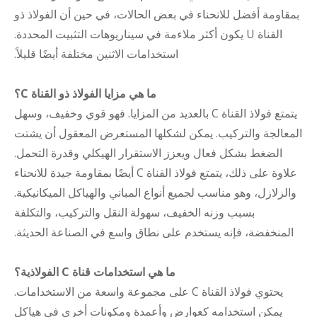
بمقاومة أفضل للانحناء في بعض الحالات، في حين أن الفولاذ ذو
القناة U يكون أكثر ملاءمة في سيناريوهات التثبيت المحددة.
استخدامات الاثنين مختلفة أيضًا قليلاً.
ما هي مزايا الفولاذ ذو القناة C؟
يتمتع فولاذ القناة C بالعديد من المزايا. فهو قوي وخفيف، وسهل
المعالجة والتركيب. يمكن لشكلها المستعرض المعقول أن يشتت
الضغط بشكل فعال ويعزز الاستقرار الهيكلي وقدرة التحمل.
علاوة على ذلك، يتمتع فولاذ القناة C أيضًا بمقاومة جيدة للانحناء
والزلازل، وهو مناسب لجميع أنواع المباني والهياكل الميكانيكية.
بسبب وزنه الخفيف، سهولة النقل والتركيب، والتكلفة
المنخفضة، فإنه يستخدم على نطاق واسع في الصناعة الحديثة.
ما هي استخدامات قناة C الفولاذية؟
يحتوي فولاذ القناة C على مجموعة واسعة من الاستخدامات.
يمكن استخدامه كعوارض وأعمدة ومكونات أخرى في هياكل