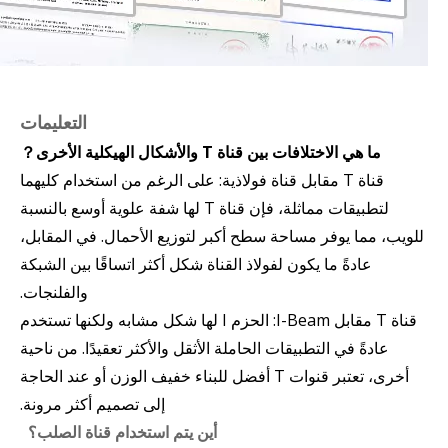
التعليمات
ما هي الاختلافات بين قناة T والأشكال الهيكلية الأخرى？
قناة T مقابل قناة فولاذية: على الرغم من استخدام كليهما
لتطبيقات مماثلة، فإن قناة T لها شفة علوية أوسع بالنسبة
للويب، مما يوفر مساحة سطح أكبر لتوزيع الأحمال. في المقابل،
عادةً ما يكون لفولاذ القناة شكل أكثر اتساقًا بين الشبكة
والفلنجات.
قناة T مقابل I-Beam: الحزم I لها شكل مشابه ولكنها تستخدم
عادةً في التطبيقات الحاملة الأثقل والأكثر تعقيدًا. من ناحية
أخرى، تعتبر قنوات T أفضل للبناء خفيف الوزن أو عند الحاجة
إلى تصميم أكثر مرونة.
أين يتم استخدام قناة الصلب؟