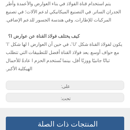
يتم استخدام قناة الفولاذ في بناء العوارض والأعمدة وأطر
الجدران الساتر. في التصنيع الميكانيكي لدعم الآلات؛ في تصنيع
المركبات للإطارات. وفي هندسة الجسور للدعم الإضافي.
كيف يختلف فولاذ القناة عن عوارض I؟
يكون لفولاذ القناة شكل 'U'، في حين أن العوارض I لها شكل 'I'
مع حواف أوسع. يعد فولاذ القناة أفضل للتطبيقات التي تتطلب
ثباتًا جانبيًا ووزنًا أقل، بينما تُستخدم الحزم I عادةً للأحمال
الهيكلية الأكبر.
على:
تحت:
المنتجات ذات الصلة